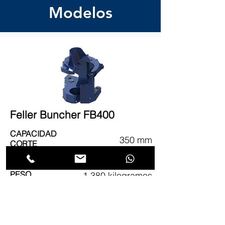
Modelos
Feller Buncher FB400
CAPACIDAD
350 mm
CORTE
PESO
1.380 kilogramos
ÁREA
0,17 m²
ACUMULACIÓN